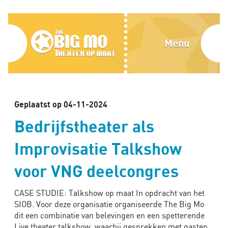
Home
Blog
The
Menu
Over
Big
ons
Mo,
Media
Theater
Geplaatst op 04-11-2024
Contact
Bedrijfstheater als
op
Improvisatie Talkshow
Alles
maat
voor VNG deelcongres
Bedrijven
Scholen
CASE STUDIE: Talkshow op maat In opdracht van het
SIOB. Voor deze organisatie organiseerde The Big Mo
Improvisatie
dit een combinatie van belevingen en een spetterende
tips
Live theater talkshow, waarbij gesprekken met gasten