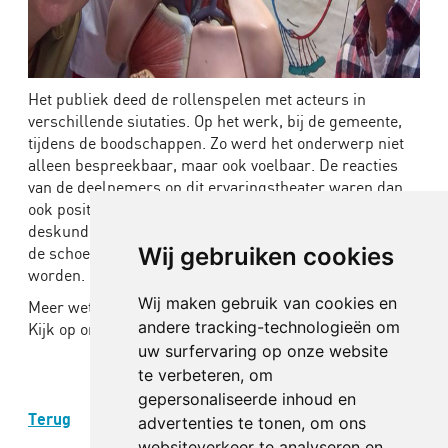
Het publiek deed de rollenspelen met acteurs in
verschillende siutaties. Op het werk, bij de gemeente,
tijdens de boodschappen. Zo werd het onderwerp niet
alleen bespreekbaar, maar ook voelbaar. De reacties
van de deelnemers op dit ervaringstheater waren dan
ook positief. Het was voor veel mensen, zelfs de
deskundigen, een eye opener om door onze acteurs in
Wij gebruiken cookies
de schoenen van een laaggeletterde geplaatst te
worden.
Wij maken gebruik van cookies en
Meer weten over bedrijfstheater voor uw bijeenkomst?
andere tracking-technologieën om
Kijk op onze pagina
bedrijfstheater
uw surfervaring op onze website
te verbeteren, om
gepersonaliseerde inhoud en
Terug
advertenties te tonen, om ons
websiteverkeer te analyseren en