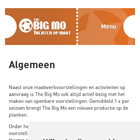
Home
Blog
The
Menu
Over
Big
ons
Mo,
Media
Algemeen
Theater
Contact
op
Naast onze maatwerkvoorstellingen en activiteiten op
Algemeen
maat
aanvraag is The Big Mo ook altijd actief bezig met het
maken van openbare voorstellingen. Gemiddeld 1 x per
Actueel
seizoen brengt The Big Mo een nieuwe productie op de
planken.
Archief
Onder het kopje “Actueel” kunt u zien welke
voorstelling(en) op dit moment in productie of in het
Bedrijven