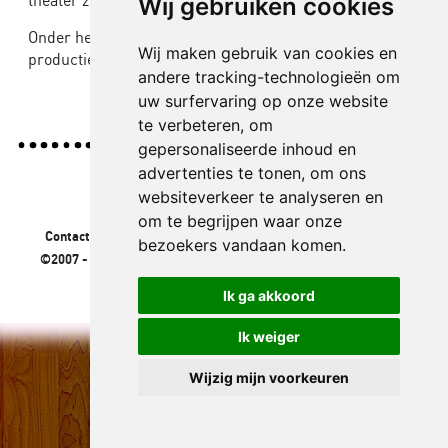
theater zijn. U kunt hier ook uw kaartjes reserveren.
Wij gebruiken cookies
Scholen
Onder het kopje “Archief” vind u alle informatie over de
Wij maken gebruik van cookies en
producties die The Big Mo tot op heden heeft gemaakt.
andere tracking-technologieën om
uw surfervaring op onze website
te verbeteren, om
gepersonaliseerde inhoud en
advertenties te tonen, om ons
websiteverkeer te analyseren en
om te begrijpen waar onze
Contact:
06 - 43 26 74 30 / 06 - 22 67 46 05 /
info@thebigmo.nl
bezoekers vandaan komen.
©2007 - 2026
. Thebigmo.nl. Alle rechten voorbehouden. Website
ontwikkeld door
Dicabrio.com
.
Ik ga akkoord
Ik weiger
Wijzig mijn voorkeuren