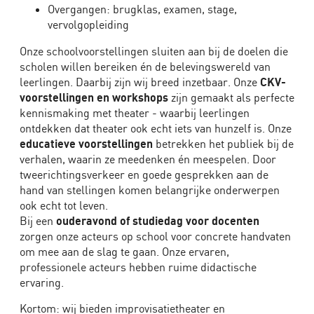
VO
Overgangen: brugklas, examen, stage,
vervolgopleiding
&
MBO
Onze schoolvoorstellingen sluiten aan bij de doelen die
scholen willen bereiken én de belevingswereld van
Ouderavond
leerlingen. Daarbij zijn wij breed inzetbaar. Onze
CKV-
op
voorstellingen en workshops
zijn gemaakt als perfecte
school
kennismaking met theater - waarbij leerlingen
organiseren?
ontdekken dat theater ook echt iets van hunzelf is. Onze
Kies
educatieve voorstellingen
betrekken het publiek bij de
voor
verhalen, waarin ze meedenken én meespelen. Door
theater
tweerichtingsverkeer en goede gesprekken aan de
dat
hand van stellingen komen belangrijke onderwerpen
raakt
ook echt tot leven.
Bij een
ouderavond of studiedag voor docenten
en
zorgen onze acteurs op school voor concrete handvaten
verbindt
om mee aan de slag te gaan. Onze ervaren,
professionele acteurs hebben ruime didactische
I
ervaring.
am
in
Kortom: wij bieden improvisatietheater en