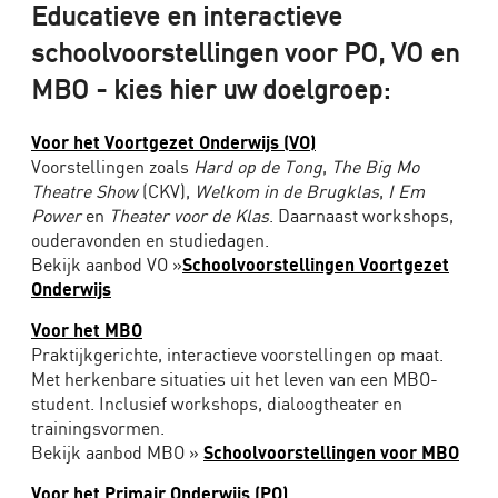
Educatieve en interactieve
voortgezet
onderwijs
schoolvoorstellingen voor PO, VO en
&
MBO - kies hier uw doelgroep:
MBO
Voor het Voortgezet Onderwijs (VO)
The
Voorstellingen zoals
Hard op de Tong
,
The Big Mo
Big
Theatre Show
(CKV),
Welkom in de Brugklas
,
I Em
Mo
Power
en
Theater voor de Klas
. Daarnaast workshops,
Theater
ouderavonden en studiedagen.
Show
Bekijk aanbod VO »
Schoolvoorstellingen Voortgezet
–
Onderwijs
CKV
Voor het MBO
&
Praktijkgerichte, interactieve voorstellingen op maat.
Cultuurdag
Met herkenbare situaties uit het leven van een MBO-
voorstelling
student. Inclusief workshops, dialoogtheater en
voor
trainingsvormen.
scholen
Bekijk aanbod MBO »
Schoolvoorstellingen voor MBO
Theater
Voor het Primair Onderwijs (PO)