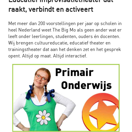
MBO
raakt, verbindt en activeert
I
Em
Met meer dan 200 voorstellingen per jaar op scholen in
Power
heel Nederland weet The Big Mo als geen ander wat er
-
leeft onder leerlingen, studenten, ouders én docenten.
zet
Wij brengen cultuureducatie, educatief theater en
trainingstheater dat aan het denken zet en het gesprek
leerlingen
opent. Altijd op maat. Altijd interactief.
in
hun
kracht!
Interactieve
voorstelling
over
diversiteit
discriminatie
en
inclusie