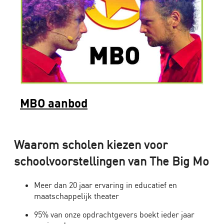
en
theater
voor
Voortgezet
Onderwijs
en
MBO
Interactieve
MBO aanbod
theatervoorstelling
over
pesten
Waarom scholen kiezen voor
op
school
schoolvoorstellingen van The Big Mo
Schoolvoorstellingen
Meer dan 20 jaar ervaring in educatief en
voor
maatschappelijk theater
voortgezet
onderwijs
95% van onze opdrachtgevers boekt ieder jaar