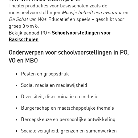
voor
Theaterproducties voor basisscholen zoals de
de
meespeelvoorstellingen
Moosje beleeft een avontuur
en
klas
De Schat van Wat
. Educatief en speels – geschikt voor
-
groep 3 t/m 8.
Bekijk aanbod PO »
Schoolvoorstellingen voor
De
Basisscholen
interactieve
schoolvoorstelling
Onderwerpen voor schoolvoorstellingen in PO,
in
VO en MBO
jouw
lokaal
Pesten en groepsdruk
(VO)
Social media en mediawijsheid
Studiedagen
Diversiteit, discriminatie en inclusie
&
Inspiratiedagen
Burgerschap en maatschappelijke thema’s
met
Beroepskeuze en persoonlijke ontwikkeling
theater
voor
Sociale veiligheid, grenzen en samenwerken
PO,