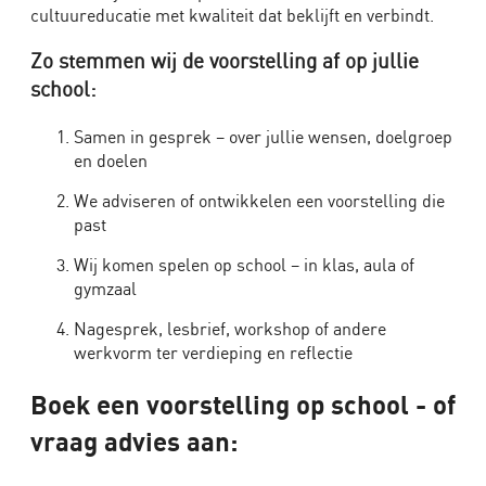
Charge
cultuureducatie met kwaliteit dat beklijft en verbindt.
-
Schoolvoorstelling
Zo stemmen wij de voorstelling af op jullie
over
school:
weerbaarheid,
Samen in gesprek – over jullie wensen, doelgroep
relaties
en doelen
en
impact
We adviseren of ontwikkelen een voorstelling die
van
past
de
Wij komen spelen op school – in klas, aula of
manoshpere
gymzaal
Nagesprek, lesbrief, workshop of andere
Bedrijven
werkvorm ter verdieping en reflectie
Theater
Boek een voorstelling op school - of
vraag advies aan: