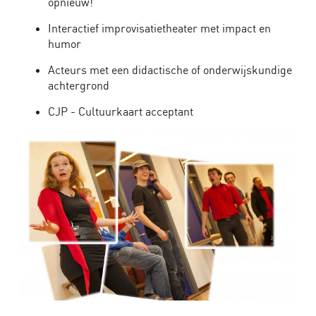
(middelbare
opnieuw!
school)
Interactief improvisatietheater met impact en
humor
MBO
voorstellingen
Acteurs met een didactische of onderwijskundige
met
achtergrond
impact
CJP - Cultuurkaart acceptant
–
theater
dat
studenten
beweegt
Hard
op
de
Tong
–
Interactieve
Gespreksvoorstelling