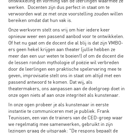
ontwikkeling en vorming van de leerlingen waarmee ze
werken. Docenten zijn dus perfect in staat om te
verwoorden wat ze met onze voorstelling zouden willen
bereiken omdat dat hun vak is.
Onze werkvorm stelt ons vrij om hier iedere keer
opnieuw weer een passend aanbod voor te ontwikkelen.
Of het nu gaat om de docent die al blij is dat zijn VMBO-
ers geen hekel krijgen aan theater (jullie hebben ze
meer dan een uur weten te boeien!) of om de docent die
de lessen rondom mythologie of poëzie wil verbreden
door de leerlingen een praktische spelervaring mee te
geven, improvisatie stelt ons in staat om altijd met een
passend antwoord te komen. Dat wij, als
theatermakers, ons aanpassen aan de doelgroep doet in
onze ogen niets af aan onze integriteit als kunstenaar.
In onze ogen probeer je als kunstenaar in eerste
instantie te communiceren met je publiek. Frank
Teunissen, een van de trainers van de CED-groep waar
we regelmatig mee samenwerken, gebruikt in zijn
lezingen graag de uitspraak: "De respons bepaalt de