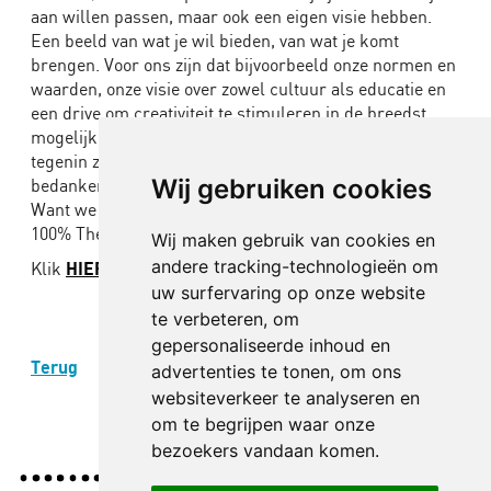
aan willen passen, maar ook een eigen visie hebben.
Een beeld van wat je wil bieden, van wat je komt
brengen. Voor ons zijn dat bijvoorbeeld onze normen en
waarden, onze visie over zowel cultuur als educatie en
een drive om creativiteit te stimuleren in de breedst
mogelijke zin van het woord. Een aanvraag die daar
tegenin zou gaan, daar zouden we toch vriendelijk voor
Wij gebruiken cookies
bedanken.
Want we blijven – hoe flexibel we ook zijn– altijd voor
100% The Big Mo.
Wij maken gebruik van cookies en
andere tracking-technologieën om
Klik
HIER
om meer te lezen over theater op scholen.
uw surfervaring op onze website
te verbeteren, om
gepersonaliseerde inhoud en
Terug
advertenties te tonen, om ons
websiteverkeer te analyseren en
om te begrijpen waar onze
bezoekers vandaan komen.