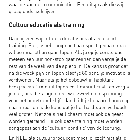
waarde van de communicatie". Een uitspraak die wij
graag onderschrijven.
Cultuureducatie als training
Daarbij zien wij cultuureducatie ook als een soort
training. Stel, je hebt nog nooit aan sport gedaan, maar
wil een marathon gaan lopen. Als je op je eerste dag
meteen een uur non-stop gaat rennen dan verga je de
rest van de week van de spierpijn. De kans is groot dat
na die week pijn en lopen alsof je 80 bent, je motivatie is
verdwenen. Maar als je het opbouwt in hapklare
brokjes van 1 minuut lopen en 1 minuut rust -en vergis
je niet, ook die vragen heel wat zweet en inspanning
voor het ongetrainde lijf– dan blijft je lichaam hongerig
naar meer en is de kans dat je het hardlopen volhoudt
veel groter. Net zoals het lichaam moet ook de geest
worden getraind. En ook deze training moet worden
aangepast aan de 'cultuur-conditie' van de leerling...
En NEE, als cultuurproducent moet je jezelf niet altijd