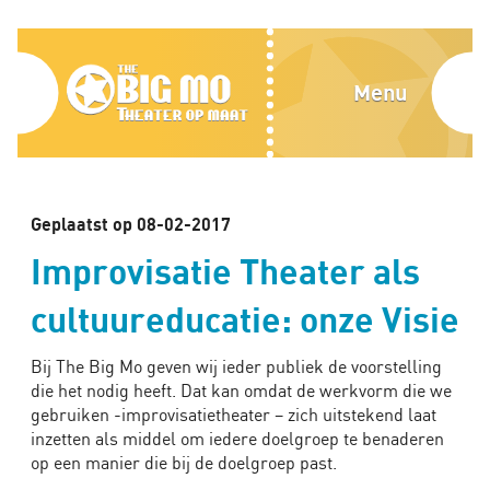
Home
Blog
The
Menu
Over
Big
ons
Mo,
Media
Theater
Geplaatst op 08-02-2017
Contact
Improvisatie Theater als
op
cultuureducatie: onze Visie
Alles
maat
Bedrijven
Bij The Big Mo geven wij ieder publiek de voorstelling
die het nodig heeft. Dat kan omdat de werkvorm die we
Scholen
gebruiken -improvisatietheater – zich uitstekend laat
inzetten als middel om iedere doelgroep te benaderen
Improvisatie
op een manier die bij de doelgroep past.
tips