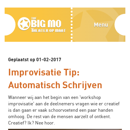
Home
Blog
The
Menu
Over
Big
ons
Mo,
Media
Theater
Geplaatst op 01-02-2017
Contact
Improvisatie Tip:
op
Automatisch Schrijven
Alles
maat
Bedrijven
Wanneer wij aan het begin van een 'workshop
improvisatie' aan de deelnemers vragen wie er creatief
Scholen
is dan gaan er vaak schoorvoetend een paar handen
omhoog. De rest van de mensen aarzelt of ontkent.
Improvisatie
Creatief? Ik? Nee hoor.
tips