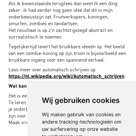
Als ik bovenstaande teruglees dan weet ik een ding
zeker: ik had eerder nog geen idee dat dit in mijn
onderbewustzijn zat. Fruitverkopers, koningen,
smurfen, zombies en tandartsen.
Het resultaat is op z'n zachtst gezegd abstract en
surrealistisch te noemen.
Tegelijkertijd levert het bruikbare ideeën op. Het beeld
van een zombie-koning op zijn troon is bijvoorbeeld een
bruikbare ingang voor een spannend verhaal.
Lees meer over automatisch schrijven op
https://nl.wikipedia.org/wiki/Automatisch_schrijven
Wat kan je hier mee?
Het is een goede manier om jezelf aan ideeën te helpen.
Wij gebruiken cookies
Te leren vertrouwen op de eindeloze bron van ideeën uit
je onderbewustzijn. En je leert dat je niet bang hoeft te
Wij maken gebruik van cookies en
zijn voor de monsters.
andere tracking-technologieën om
Maak vrienden met ze.
uw surfervaring op onze website