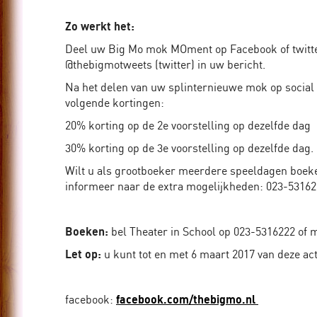
Algemeen
Zo werkt het:
Deel uw Big Mo mok MOment op Facebook of twitter
@thebigmotweets (twitter) in uw bericht.
Bedrijven
Na het delen van uw splinternieuwe mok op social 
Scholen
volgende kortingen:
20% korting op de 2e voorstelling op dezelfde dag
Theater
30% korting op de 3e voorstelling op dezelfde dag.
Wilt u als grootboeker meerdere speeldagen boeke
informeer naar de extra mogelijkheden: 023-5316
Boeken:
bel Theater in School op 023-5316222 of m
Let op:
u kunt tot en met 6 maart 2017 van deze ac
facebook:
facebook.com/thebigmo.nl