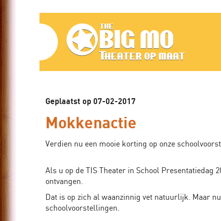
Home
The
Blog
Big
Over
ons
Mo,
Media
Theater
Geplaatst op 07-02-2017
Contact
op
Mokkenactie
maat
Alles
Verdien nu een mooie korting op onze schoolvoorst
Bedrijven
Als u op de TIS Theater in School Presentatiedag 
ontvangen.
Scholen
Dat is op zich al waanzinnig vet natuurlijk. Maar 
Improvisatie
schoolvoorstellingen.
tips