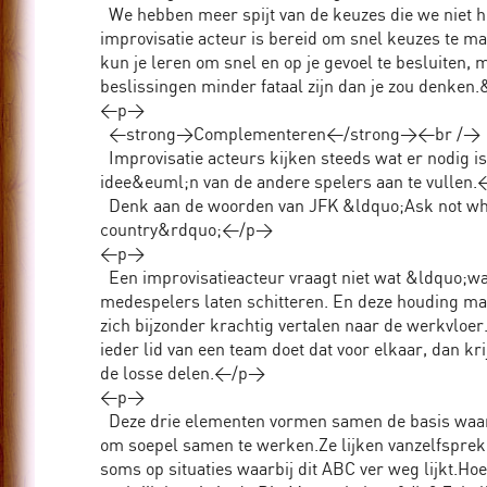
We hebben meer spijt van de keuzes die we niet 
improvisatie acteur is bereid om snel keuzes te m
kun je leren om snel en op je gevoel te besluiten
beslissingen minder fataal zijn dan je zou denk
<p>
<strong>Complementeren</strong><br />
Improvisatie acteurs kijken steeds wat er nodig i
idee&euml;n van de andere spelers aan te vullen
Denk aan de woorden van JFK &ldquo;Ask not what 
country&rdquo;</p>
<p>
Een improvisatieacteur vraagt niet wat &ldquo;wa
medespelers laten schitteren. En deze houding maa
zich bijzonder krachtig vertalen naar de werkvloer.
ieder lid van een team doet dat voor elkaar, dan k
de losse delen.</p>
<p>
Deze drie elementen vormen samen de basis waarop
om soepel samen te werken.Ze lijken vanzelfspreken
soms op situaties waarbij dit ABC ver weg lijkt.Hoe