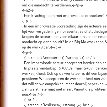
om die aandacht te verdienen.</p>
<h2>
Een krachtig team met improvisatietechnieken
<p>
In een improvisatie voorstelling zijn de acteurs 
tijd voor vergaderingen, presentaties of studiedage
krijgen de acteurs het voor elkaar om zonder resea
aandacht op gang houdt? In de Big Mo workshop &
op de werkvloer:</p>
<p>
<strong>Accepteren</strong><br />
Een improvisatie acteur accepteert harder dan e
In plaats van&nbsp; &#39;Ja, maar&#39;, denken 
werkelijkheid. Ook op de werkvloer is dit een bij
probleem.We accepteren de werkelijkheid niet zoals
dat willen we aanpakken. Maar daarbij beperken w
zien we al helemaal niet maar. Vanuit die problee
nee.<br />
<br />
<strong>Beslissen</strong><br />