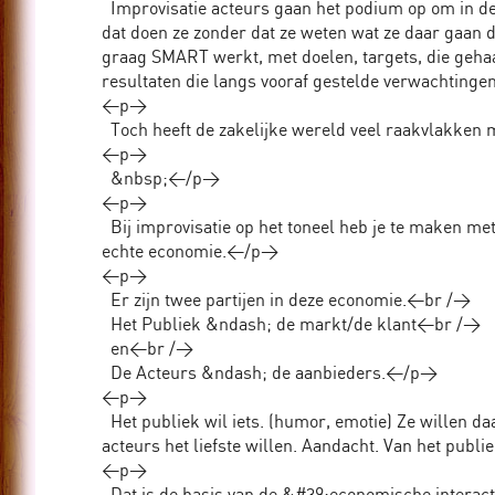
Improvisatie acteurs gaan het podium op om in de sp
Algemeen
dat doen ze zonder dat ze weten wat ze daar gaan d
graag SMART werkt, met doelen, targets, die geh
resultaten die langs vooraf gestelde verwachtin
<p>
Bedrijven
Toch heeft de zakelijke wereld veel raakvlakken
<p>
Scholen
&nbsp;</p>
<p>
Theater
Bij improvisatie op het toneel heb je te maken m
echte economie.</p>
<p>
Er zijn twee partijen in deze economie.<br />
Het Publiek &ndash; de markt/de klant<br />
en<br />
De Acteurs &ndash; de aanbieders.</p>
<p>
Het publiek wil iets. (humor, emotie) Ze willen da
acteurs het liefste willen. Aandacht. Van het pub
<p>
Dat is de basis van de &#39;economische interact