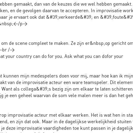
hebben gemaakt, dan van de keuzes die we wel hebben gemaakt.
aken, en de gevolgen daarvan te accepteren. In improvisatie wo
, maar je ervaart ook dat &#39;verkeerde&#39; en &#39;foute&#3
en.&nbsp;</p>
s om de scene compleet te maken. Ze zijn er&nbsp;op gericht o
.<br />
your country can do for you. Ask what you can dofor your
t kunnen mijn medespelers doen voor mij, maar hoe kan ik mij
kt van de improvisatie acteur een ware teamspeler. Dit element
 Want als collega&#39;s bezig zijn om elkaar te laten schitteren
rijg je een geheel waarvan de som vele malen meer is dan het ge
 improvisatie acteur met elkaar werken. Het is wat hen in staa
d, en zijn dat ook. Maar in de dagelijkse werkelijkheid stuiten
 je deze improvisatie vaardigheden toe kunt passen in je dagelij