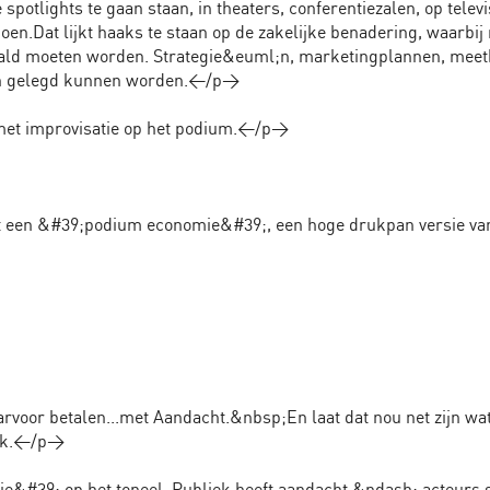
otlights te gaan staan, in theaters, conferentiezalen, op televi
oen.Dat lijkt haaks te staan op de zakelijke benadering, waarbi
aald moeten worden. Strategie&euml;n, marketingplannen, meet
gen gelegd kunnen worden.</p>
 met improvisatie op het podium.</p>
et een &#39;podium economie&#39;, een hoge drukpan versie va
arvoor betalen...met Aandacht.&nbsp;En laat dat nou net zijn wa
liek.</p>
ie&#39; op het toneel. Publiek heeft aandacht &ndash; acteurs 