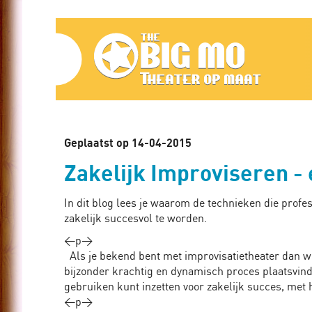
Home
The
Blog
Big
Over
ons
Mo,
Media
Theater
Geplaatst op 14-04-2015
Contact
op
Zakelijk Improviseren - 
maat
Alles
In dit blog lees je waarom de technieken die profes
zakelijk succesvol te worden.
Bedrijven
<p>
Als je bekend bent met improvisatietheater dan we
Scholen
bijzonder krachtig en dynamisch proces plaatsvindt.
Improvisatie
gebruiken kunt inzetten voor zakelijk succes, me
<p>
tips