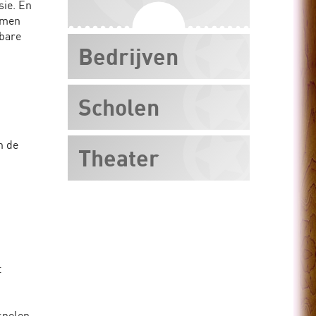
sie. En
j men
bare
Bedrijven
Scholen
n de
Theater
t
spelen