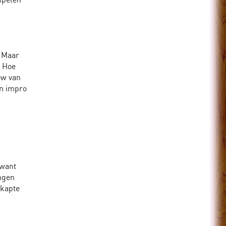
. Maar
. Hoe
ow van
an impro
 want
ngen
rkapte