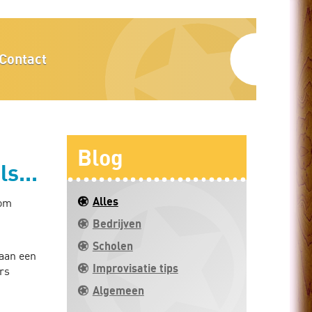
Contact
Blog
s...
Alles
 om
Bedrijven
Scholen
taan een
Improvisatie tips
urs
Algemeen