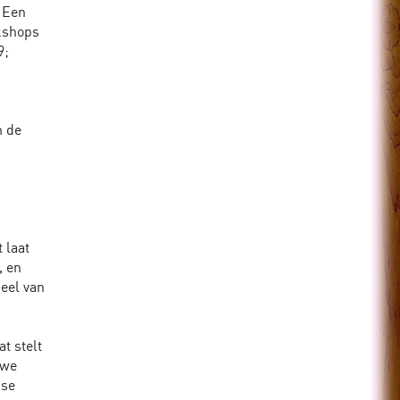
 Een
rkshops
9;
m de
n
 laat
, en
heel van
t stelt
 we
kse