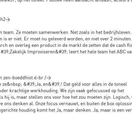
</h2>
een team. Ze moeten samenwerken. Net zoals in het bedrijfsleven
n is er niet. Er moet nu geleverd worden, en niet over 2 minuten
rch en overleg een product in de markt de zetten dat de cash fl
#39;Zakelijk Improviseren&#39; leert het hele team het ABC v
en zen-boeddhist.<br />
ze&nbsp; &#39;Ja, en&#39;! Dat geld voor alles in de toneel
zonder krachtige werkhouding. We zijn vaak gefocussed op het
 hij is, maar stellen ons voor hoe het zou moeten zijn. Logisch,
e ons denken al. Onze focus vernauwt, en buiten de box oplossi
mgerichte houding komt het Ja, maar denken. Ja, maar is een ve