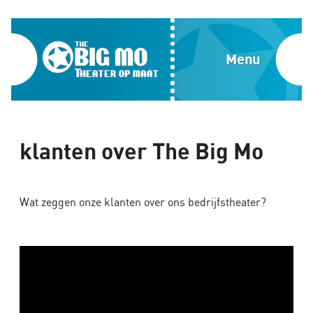
Home
Blog
The
Menu
Over
Big
ons
Mo,
Media
Theater
klanten over The Big Mo
Contact
op
Impactvol
Wat zeggen onze klanten over ons bedrijfstheater?
maat
theater
op
maat
voor
teams,
events