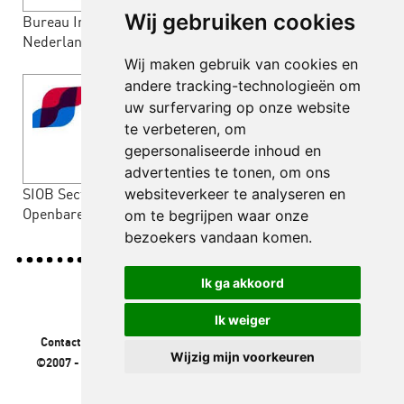
Wij gebruiken cookies
Bureau Integriteit
Erasmus Universiteit
Nederlandse Gemeenten
Wij maken gebruik van cookies en
andere tracking-technologieën om
uw surfervaring op onze website
te verbeteren, om
gepersonaliseerde inhoud en
advertenties te tonen, om ons
SIOB Sectorinstituut
Ministerie van Algemene
websiteverkeer te analyseren en
Openbare Bibliotheken
Zaken
om te begrijpen waar onze
bezoekers vandaan komen.
Ik ga akkoord
Ik weiger
Contact:
06 - 43 26 74 30 / 06 - 22 67 46 05 /
info@thebigmo.nl
Wijzig mijn voorkeuren
©2007 - 2026
. Thebigmo.nl. Alle rechten voorbehouden. Website
ontwikkeld door
Dicabrio.com
.