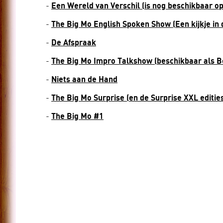
-
Een Wereld van Verschil (is nog beschikbaar o
Scholen
-
The Big Mo English Spoken Show (Een kijkje in 
-
De Afspraak
-
The Big Mo Impro Talkshow (beschikbaar als Be
-
Niets aan de Hand
-
The Big Mo Surprise (en de Surprise XXL editie
-
The Big Mo #1