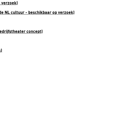
p verzoek)
de NL cultuur - beschikbaar op verzoek)
drijfstheater concept)
s)