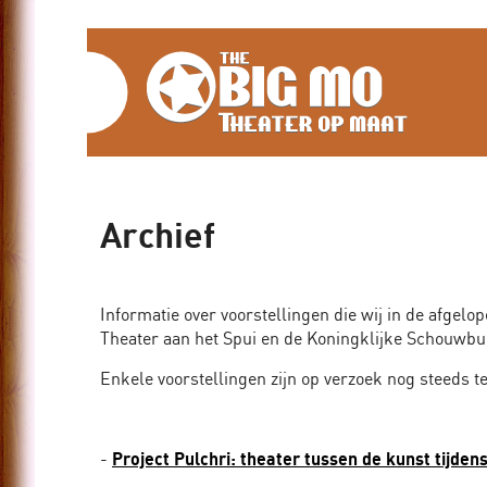
Home
The
Blog
Big
Over
ons
Mo,
Media
Theater
Archief
Contact
op
maat
Algemeen
Informatie over voorstellingen die wij in de afgel
Theater aan het Spui en de Koningklijke Schouwbu
Actueel
Enkele voorstellingen zijn op verzoek nog steeds te
Archief
-
Project Pulchri: theater tussen de kunst tijden
Bedrijven